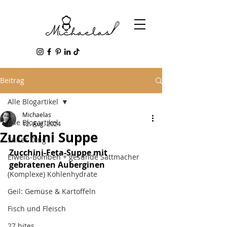
Beitrag
Alle Blogartikel
Michaelas
Alle Blogartikel
12. Aug. 2024
Zucchini Suppe
Süßes Ding
Zucchini-Feta-Suppe mit 
Eiweiß-Bomben + gesunde Sattmacher
gebratenen Auberginen 
(Komplexe) Kohlenhydrate
Geil: Gemüse & Kartoffeln
Fisch und Fleisch
27 bites