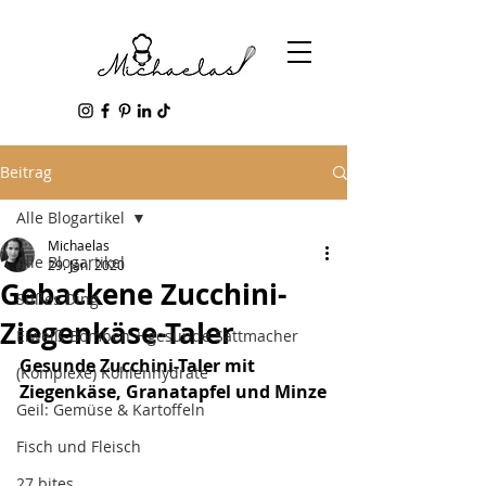
Beitrag
Alle Blogartikel
Michaelas
Alle Blogartikel
29. Jan. 2020
Gebackene Zucchini-
Süßes Ding
Ziegenkäse-Taler
Eiweiß-Bomben + gesunde Sattmacher
Gesunde Zucchini-Taler mit 
(Komplexe) Kohlenhydrate
Ziegenkäse, Granatapfel und Minze
Geil: Gemüse & Kartoffeln
Fisch und Fleisch
27 bites