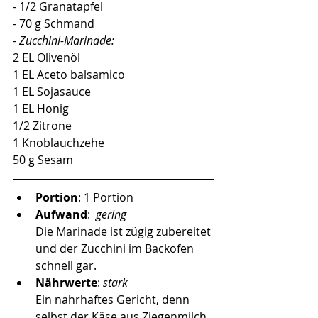
- 1/2 Granatapfel
- 70 g Schmand
- Zucchini-Marinade:
2 EL Olivenöl
1 EL Aceto balsamico
1 EL Sojasauce
1 EL Honig
1/2 Zitrone
1 Knoblauchzehe
50 g Sesam
Portion
: 1 Portion
Aufwand
:  
gering 
Die Marinade ist zügig zubereitet 
und der Zucchini im Backofen 
schnell gar. 
Nährwerte
: 
stark 
Ein nahrhaftes Gericht, denn 
selbst der Käse aus Ziegenmilch 