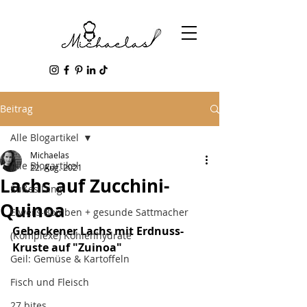
Beitrag
Alle Blogartikel
Michaelas
Alle Blogartikel
22. Aug. 2021
Lachs auf Zucchini-
Süßes Ding
Quinoa
Eiweiß-Bomben + gesunde Sattmacher
Gebackener Lachs mit Erdnuss-
(Komplexe) Kohlenhydrate
Kruste auf "Zuinoa"
Geil: Gemüse & Kartoffeln
Fisch und Fleisch
27 bites