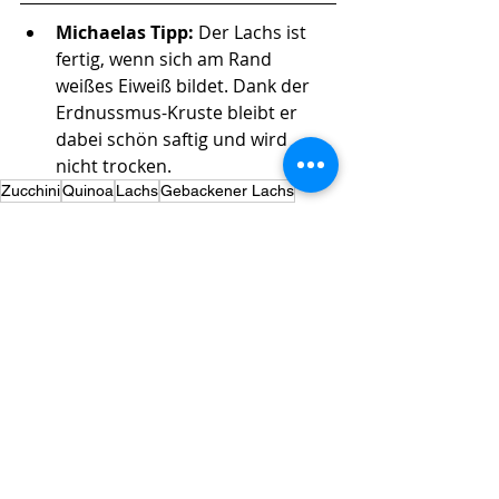
Michaelas Tipp: 
Der Lachs ist 
fertig, wenn sich am Rand 
weißes Eiweiß bildet. Dank der 
Erdnussmus-Kruste bleibt er 
dabei schön saftig und wird 
nicht trocken. 
Zucchini
Quinoa
Lachs
Gebackener Lachs
Eiweiß-Bomben + gesunde Sattmacher
(Komplexe) Kohlenhydrate
Geil: Gemüse & Kartoffeln
Aktuelle Beiträge
Alle ansehen