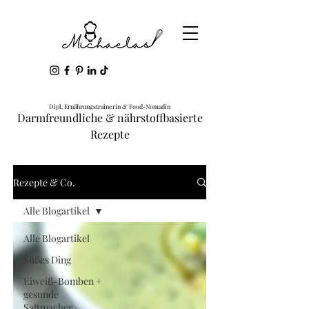
Dipl. Ernährungstrainerin & Food-Nomadin
Darmfreundliche & nährstoffbasierte
Rezepte
Rezepte & Co.
Alle Blogartikel
Alle Blogartikel
Süßes Ding
Eiweiß-Bomben +
gesunde
Sattmacher