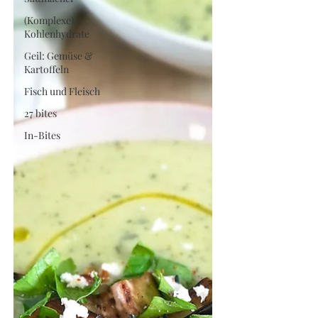
(Komplexe)
Kohlenhydrate
Geil: Gemüse &
Kartoffeln
Fisch und Fleisch
27 bites
In-Bites