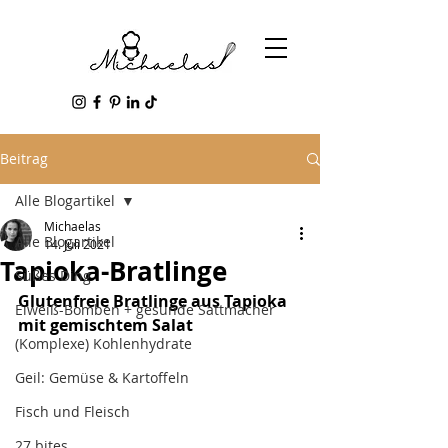
Beitrag
Alle Blogartikel
Michaelas
Alle Blogartikel
14. Juli 2021
Tapioka-Bratlinge
Süßes Ding
Glutenfreie Bratlinge aus Tapioka 
Eiweiß-Bomben + gesunde Sattmacher
mit gemischtem Salat
(Komplexe) Kohlenhydrate
Geil: Gemüse & Kartoffeln
Fisch und Fleisch
27 bites