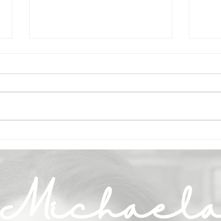
Zucchini Bällchen
Gur
Kalt
Michael