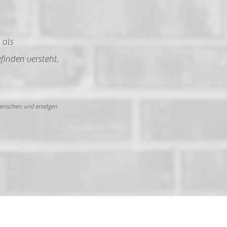
 als
finden versteht.
Menschen und ersetzen