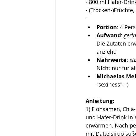
- 800 ml Hafer-Drin
- (Trocken-)Früchte
Portion
: 4 Per
Aufwand
: 
gerin
Die Zutaten er
anzieht. 
Nährwerte
: 
st
Nicht nur für a
Michaelas Me
"sexiness". ;) 
Anleitung:
1) Flohsamen, Chia
und Hafer-Drink in 
erwärmen. Nach per
mit Dattelsirup süß