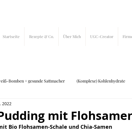
Startseite
Rezepte & Co.
Über Mich
UGC-Creator
Firm
weiß-Bomben + gesunde Sattmacher
(Komplexe) Kohlenhydrate
. 2022
ch und Fleisch
27 bites
In-Bites
Pudding mit Flohsame
mit Bio Flohsamen-Schale und Chia-Samen