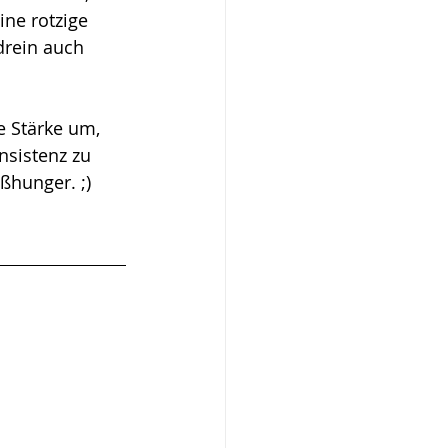
ne rotzige 
rein auch 
 Stärke um, 
nsistenz zu 
ßhunger. ;) 