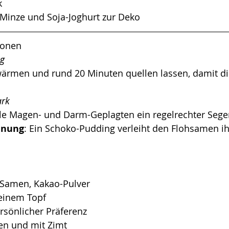
k 
, Minze und Soja-Joghurt zur Deko
sonen
g 
wärmen und rund 20 Minuten quellen lassen, damit d
ark 
lle Magen- und Darm-Geplagten ein regelrechter Sege
inung
: Ein Schoko-Pudding verleiht den Flohsamen ih
-Samen, Kakao-Pulver 
einem Topf 
sönlicher Präferenz 
en und mit Zimt 