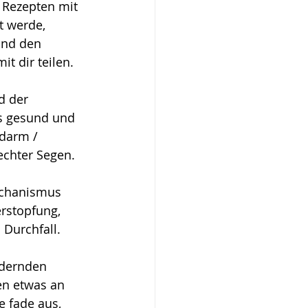
 Rezepten mit 
 werde, 
and den 
 dir teilen. 
d der 
rs gesund und 
darm / 
chter Segen. 
chanismus 
erstopfung, 
 Durchfall.
rdernden 
en etwas an 
e fade aus, 