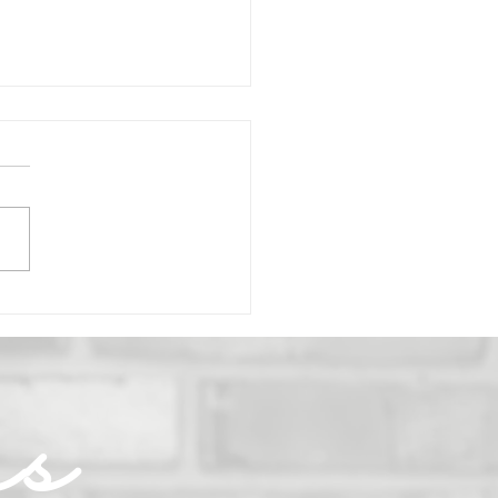
ken-Melonen-
schale
as