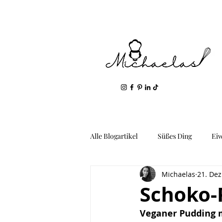
Alle Blogartikel
Süßes Ding
Ei
Michaelas
21. Dez
Geil: Gemüse & Kartoffeln
Fis
Schoko-
Veganer Pudding 