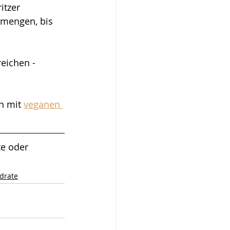
itzer 
rmengen, bis 
eichen - 
h mit
veganen 
e oder 
drate