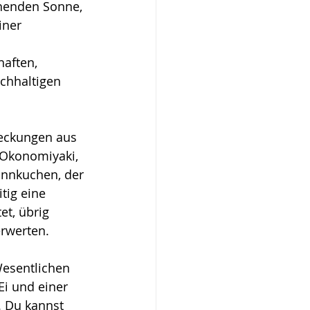
henden Sonne, 
iner 
aften, 
chhaltigen 
eckungen aus 
 Okonomiyaki, 
annkuchen, der 
tig eine 
et, übrig 
rwerten.
esentlichen 
i und einer 
. Du kannst 