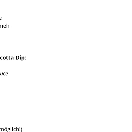
e
rmehl
cotta-Dip:
auce
möglich!)