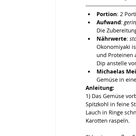
Portion
: 2 Por
Aufwand
: 
geri
Die Zubereitung
Nährwerte
: 
st
Okonomiyaki ist
und Proteinen 
Dip anstelle vo
Michaelas Me
Gemüse in eine
Anleitung:
1) Das Gemüse vorb
Spitzkohl in feine S
Lauch in Ringe sch
Karotten raspeln.