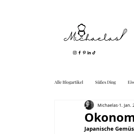
Alle Blogartikel
Süßes Ding
Ei
Michaelas
1. Jan.
Geil: Gemüse & Kartoffeln
Fis
Okonom
Japanische Gemüs