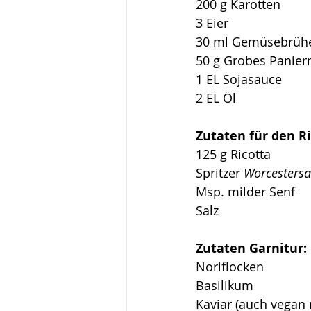
200 g Karotten
3 Eier
30 ml Gemüsebrüh
50 g Grobes Panie
1 EL Sojasauce 
2 EL Öl
Zutaten für den Ri
125 g Ricotta
Spritzer 
Worcesters
Msp. milder Senf
Salz
Zutaten Garnitur:
Noriflocken
Basilikum
Kaviar (auch vegan 