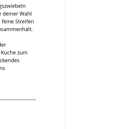
ngszwiebeln 
 deiner Wahl 
feine Streifen 
zusammenhält. 
der 
n Küche zum 
uckendes 
ns 