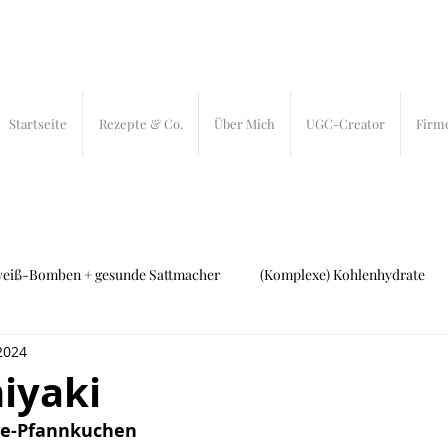
Startseite
Rezepte & Co.
Über Mich
UGC-Creator
Firm
weiß-Bomben + gesunde Sattmacher
(Komplexe) Kohlenhydrate
 2024
ch und Fleisch
27 bites
In-Bites
iyaki
e-Pfannkuchen 