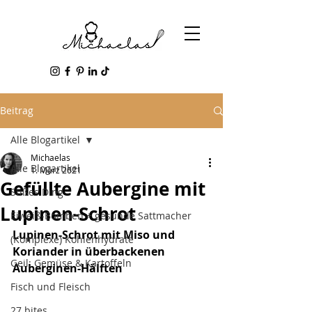
Beitrag
Alle Blogartikel
Michaelas
Alle Blogartikel
1. März 2021
Gefüllte Aubergine mit
Süßes Ding
Lupinen-Schrot
Eiweiß-Bomben + gesunde Sattmacher
Lupinen-Schrot mit Miso und 
(Komplexe) Kohlenhydrate
Koriander in überbackenen 
Geil: Gemüse & Kartoffeln
Auberginen-Hälften
Fisch und Fleisch
27 bites