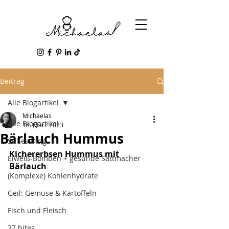
Beitrag
Alle Blogartikel
Michaelas
Alle Blogartikel
18. März 2023
Bärlauch Hummus
Süßes Ding
Kichererbsen Hummus mit 
Eiweiß-Bomben + gesunde Sattmacher
Bärlauch  
(Komplexe) Kohlenhydrate
Geil: Gemüse & Kartoffeln
Fisch und Fleisch
27 bites