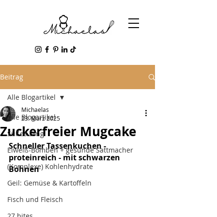
Beitrag
Alle Blogartikel
Michaelas
Alle Blogartikel
23. März 2025
Zuckerfreier Mugcake
Süßes Ding
Schneller Tassenkuchen - 
Eiweiß-Bomben + gesunde Sattmacher
proteinreich - mit schwarzen 
(Komplexe) Kohlenhydrate
Bohnen
Geil: Gemüse & Kartoffeln
Fisch und Fleisch
27 bites