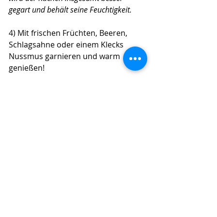
gegart und behält seine Feuchtigkeit.
4) 
Mit frischen Früchten, Beeren, 
Schlagsahne oder einem Klecks 
Nussmus garnieren und warm 
genießen!
Michaelas Tipp: 
Keine 
Mikrowelle parat? 
Bei 180 Grad 
Celsius etwa 20-25 Minuten 
kannst du die Mischung auch im 
Backofen backen, bis der Kuchen 
durchgebacken ist.
Süßes Ding
Eiweiß-Bomben + gesunde Sattmacher
(Komplexe) Kohlenhydrate