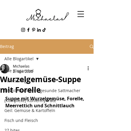
Beitrag
Alle Blogartikel
Michaelas
Alle Blogartikel
2. Nov. 2020
Wurzelgemüse-Suppe
Süßes Ding
mit Forelle
Eiweiß-Bomben + gesunde Sattmacher
Suppe mit Wurzelgemüse, Forelle, 
(Komplexe) Kohlenhydrate
Meerrettich und Schnittlauch
Geil: Gemüse & Kartoffeln
Fisch und Fleisch
27 bites