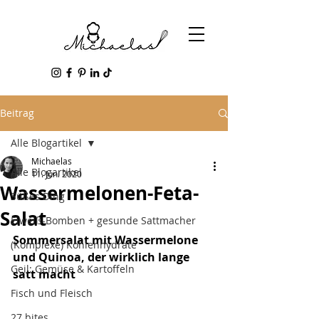
Beitrag
Alle Blogartikel
Michaelas
Alle Blogartikel
11. Juni 2020
Wassermelonen-Feta-
Süßes Ding
Salat
Eiweiß-Bomben + gesunde Sattmacher
Sommersalat mit Wassermelone 
(Komplexe) Kohlenhydrate
und Quinoa, der wirklich lange 
Geil: Gemüse & Kartoffeln
satt macht
Fisch und Fleisch
27 bites