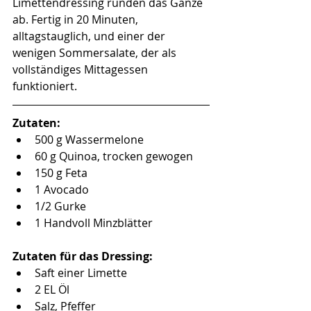
Limettendressing runden das Ganze 
ab. Fertig in 20 Minuten, 
alltagstauglich, und einer der 
wenigen Sommersalate, der als 
vollständiges Mittagessen 
funktioniert.
Zutaten:
500 g Wassermelone
60 g Quinoa, trocken gewogen
150 g Feta
1 Avocado
1/2 Gurke
1 Handvoll Minzblätter
Zutaten für das Dressing:
Saft einer Limette
2 EL Öl
Salz, Pfeffer