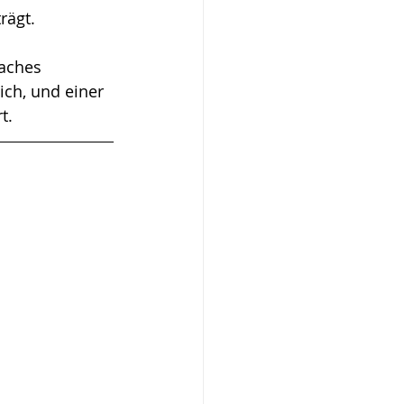
rägt. 
aches 
ich, und einer 
t.