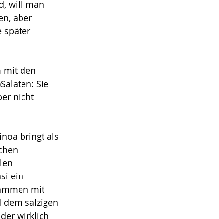
, will man 
en, aber 
 später 
 mit den 
alaten: Sie 
er nicht 
inoa bringt als 
chen 
len 
si ein 
sammen mit 
 dem salzigen 
 der wirklich 