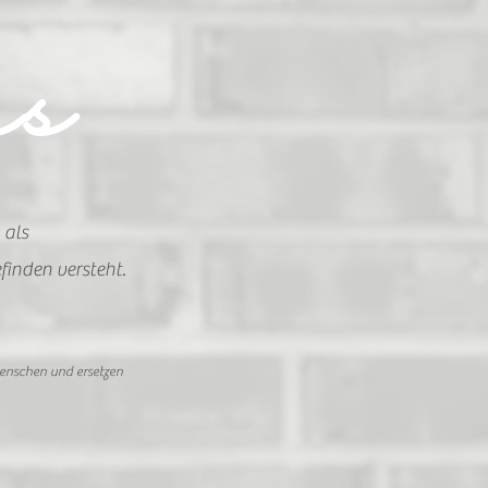
as
 als
finden versteht.
Menschen und ersetzen