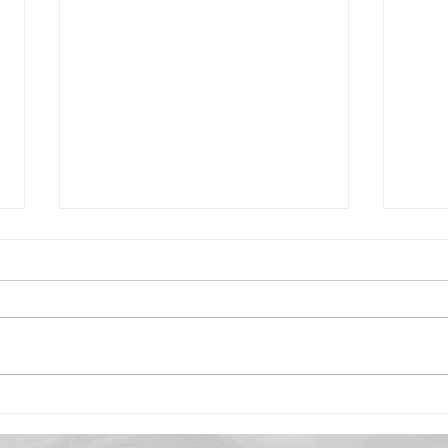
Zucchini Bällchen
Gur
Kalt