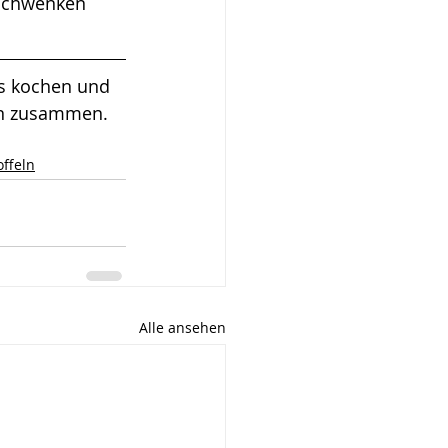
 schwenken 
ds kochen und 
ten zusammen.
offeln
Alle ansehen