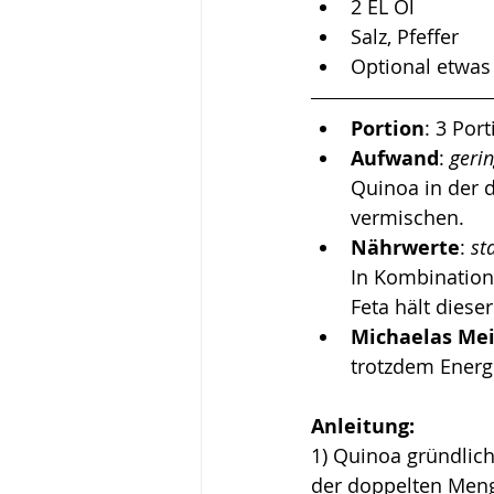
2 EL Öl
Salz, Pfeffer
Optional etwas
Portion
: 3 Por
Aufwand
: 
gerin
Quinoa in der 
vermischen. 
Nährwerte
: 
st
In Kombination
Feta hält dieser
Michaelas Me
trotzdem Energ
Anleitung:
1) 
Quinoa gründlich
der doppelten Meng