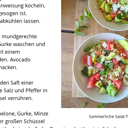
nweisung köcheln, 
esogen ist. 
 abkühlen lassen.
 mundgerechte 
Gurke waschen und 
it einem 
den. Avocado 
hacken.
 den 
Saft einer 
 Salz und Pfeffer in 
sel verrühren.
elone, Gurke, Minze 
Sommerliche Salat-T
er großen Schüssel 