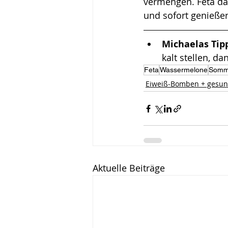
vermengen. Feta da
und sofort genieße
Michaelas Tipp
kalt stellen, 
Feta
Wassermelone
Somm
Eiweiß-Bomben + gesun
Aktuelle Beiträge