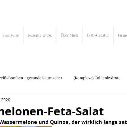
Startseite
Rezepte & Co.
Über Mich
UGC-Creator
Firm
weiß-Bomben + gesunde Sattmacher
(Komplexe) Kohlenhydrate
i 2020
ch und Fleisch
27 bites
In-Bites
elonen-Feta-Salat
Wassermelone und Quinoa, der wirklich lange sa