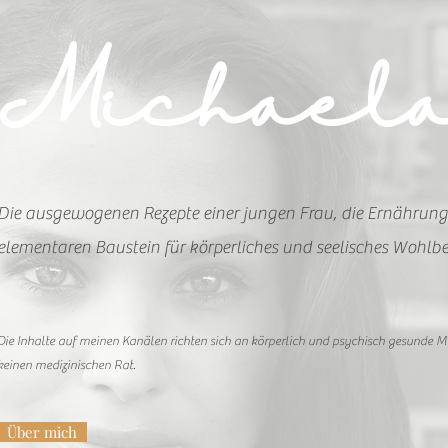
Michael
Die ausgewogenen Rezepte einer jungen Frau, die Ernährung
elementaren Baustein für körperliches und seelisches Wohlbe
Die Inhalte auf meinen Kanälen richten sich an körperlich und psychisch gesunde 
keinen medizinischen Rat.
Über mich