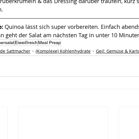
rüberkrümeln & das Dressing darüber träufeln, kurz
n.
: 
Quinoa lässt sich super vorbereiten. Einfach aben
dann geht der Salat am nächsten Tag in unter 10 Minu
ersalat
Eiweißreich
Meal Preap
de Sattmacher
(Komplexe) Kohlenhydrate
Geil: Gemüse & Kart