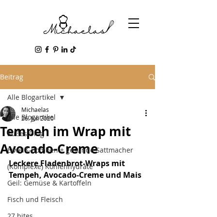
Beitrag
Alle Blogartikel
Michaelas
Alle Blogartikel
26. Juli 2020
Tempeh im Wrap mit
Süßes Ding
Avocado-Creme
Eiweiß-Bomben + gesunde Sattmacher
Leckere Fladenbrot-Wraps mit 
(Komplexe) Kohlenhydrate
Tempeh, Avocado-Creme und Mais
Geil: Gemüse & Kartoffeln
Fisch und Fleisch
27 bites