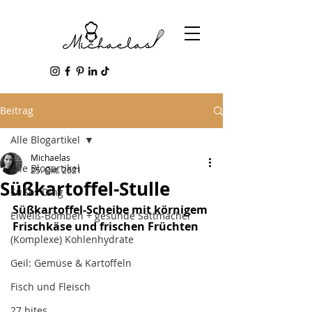
Beitrag
Alle Blogartikel
Michaelas
Alle Blogartikel
25. Okt. 2021
Süßkartoffel-Stulle
Süßes Ding
Süßkartoffel-Scheibe mit körnigem 
Eiweiß-Bomben + gesunde Sattmacher
Frischkäse und frischen Früchten
(Komplexe) Kohlenhydrate
Geil: Gemüse & Kartoffeln
Fisch und Fleisch
27 bites