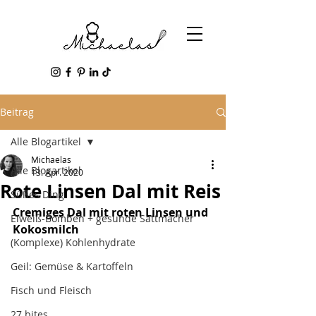
Beitrag
Alle Blogartikel
Michaelas
Alle Blogartikel
13. Apr. 2020
Rote Linsen Dal mit Reis
Süßes Ding
Cremiges Dal mit roten Linsen und 
Eiweiß-Bomben + gesunde Sattmacher
Kokosmilch 
(Komplexe) Kohlenhydrate
Geil: Gemüse & Kartoffeln
Fisch und Fleisch
27 bites