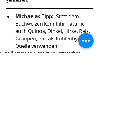
genießen.
Michaelas Tipp: 
 Statt dem 
Buchweizen könnt ihr natürlich 
auch Quinoa, Dinkel, Hirse, Reis, 
Graupen, etc. als Kohlenhydrat-
Quelle verwenden. 
Eiweiß-Bomben + gesunde Sattmacher
(Komplexe) Kohlenhydrate
Geil: Gemüse & Kartoffeln
Aktuelle Beiträge
Alle ansehen