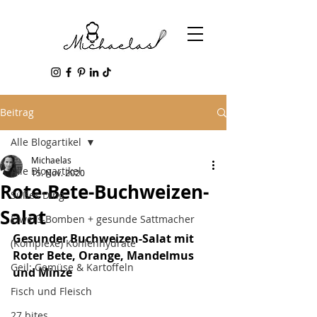
Beitrag
Alle Blogartikel
Michaelas
Alle Blogartikel
15. Nov. 2020
Rote-Bete-Buchweizen-
Süßes Ding
Salat
Eiweiß-Bomben + gesunde Sattmacher
Gesunder Buchweizen-Salat mit 
(Komplexe) Kohlenhydrate
Roter Bete, Orange, Mandelmus 
Geil: Gemüse & Kartoffeln
und Minze
Fisch und Fleisch
27 bites