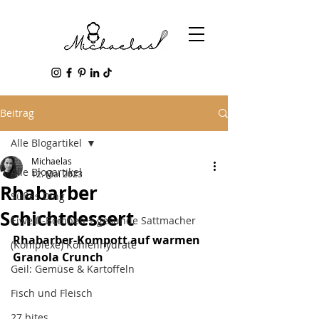
Beitrag
Alle Blogartikel
Michaelas
Alle Blogartikel
12. Mai 2023
Rhabarber
Süßes Ding
Schichtdessert
Eiweiß-Bomben + gesunde Sattmacher
Rhabarber-Kompott auf warmen 
(Komplexe) Kohlenhydrate
Granola Crunch
Geil: Gemüse & Kartoffeln
Fisch und Fleisch
27 bites