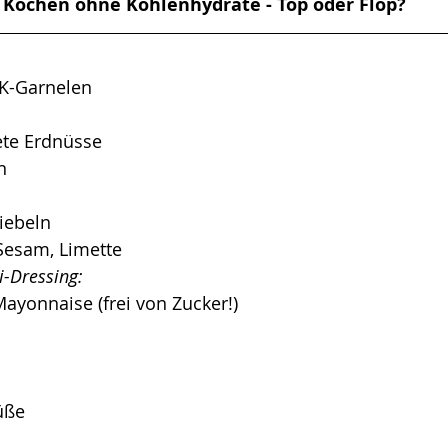
Kochen ohne Kohlenhydrate - Top oder Flop?
TK-Garnelen
ete Erdnüsse
n
iebeln
Sesam, Limette
-Dressing: 
ayonnaise (frei von Zucker!)
üße