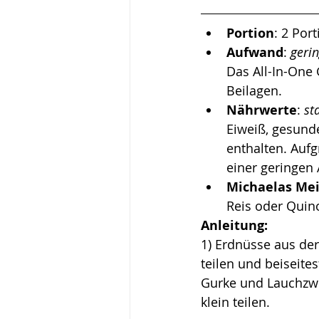
Portion
: 2 Por
Aufwand
: 
geri
Das All-In-One 
Beilagen.
Nährwerte
: 
st
Eiweiß, gesunde
enthalten. Auf
einer geringen 
Michaelas Me
Reis oder Quino
Anleitung:
1) 
Erdnüsse aus der 
teilen und beiseites
Gurke und Lauchzwi
klein teilen. 