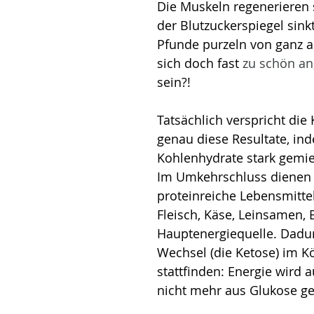
Die Muskeln regenerieren s
der Blutzuckerspiegel sink
Pfunde purzeln von ganz al
sich doch fast 
zu schön an,
sein?!
Tatsächlich verspricht die 
genau diese Resultate, in
Kohlenhydrate stark gemi
Im Umkehrschluss dienen f
proteinreiche Lebensmittel
Fleisch, Käse, Leinsamen, E
Hauptenergiequelle. Dadur
Wechsel (die Ketose) im K
stattfinden: Energie wird a
nicht mehr aus Glukose g