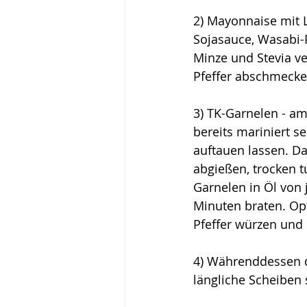
2) Mayonnaise mit L
Sojasauce, Wasabi-P
Minze und Stevia ve
Pfeffer abschmecke
3) 
TK-Garnelen - am 
bereits mariniert se
auftauen lassen. D
abgießen, trocken t
Garnelen in Öl von j
Minuten braten. Opt
Pfeffer würzen und b
4) Währenddessen d
längliche Scheiben 