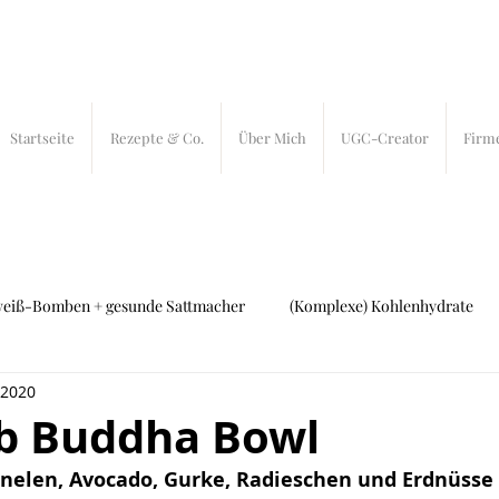
Startseite
Rezepte & Co.
Über Mich
UGC-Creator
Firm
weiß-Bomben + gesunde Sattmacher
(Komplexe) Kohlenhydrate
 2020
ch und Fleisch
27 bites
In-Bites
b Buddha Bowl
nelen, Avocado, Gurke, Radieschen und Erdnüsse