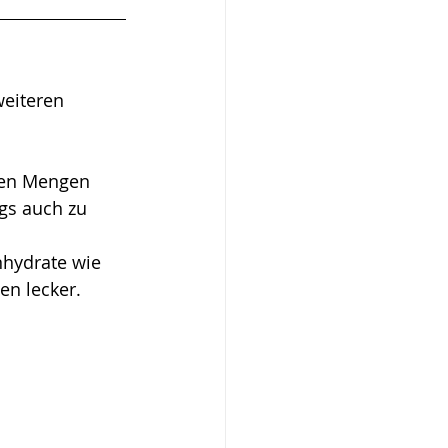
weiteren 
chen Mengen 
gs auch zu 
hydrate wie 
n lecker. 