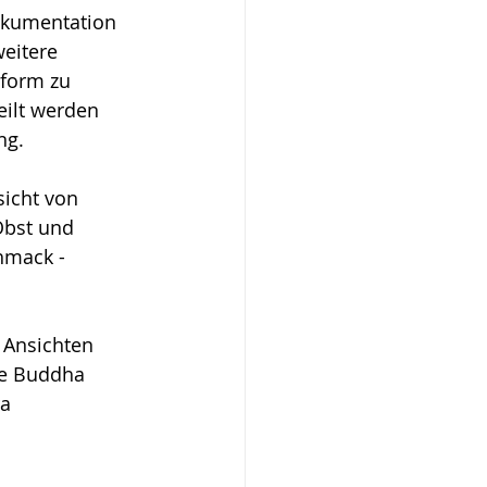
okumentation 
eitere 
sform zu 
ilt werden 
ng. 
sicht von 
Obst und 
hmack - 
 Ansichten 
re Buddha 
a 