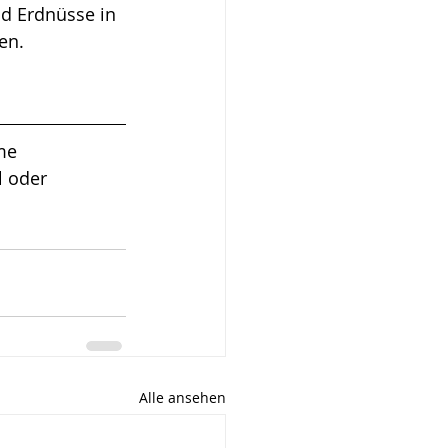
d Erdnüsse in 
en. 
me 
l oder 
Alle ansehen