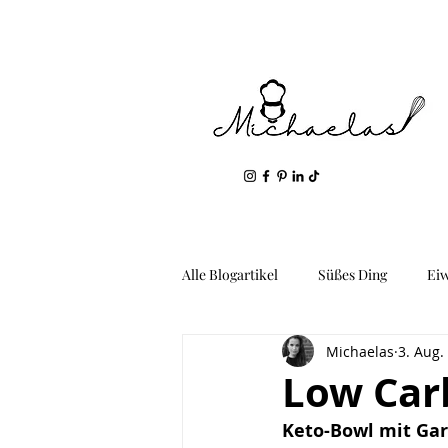
Alle Blogartikel
Süßes Ding
Ei
Michaelas
3. Aug.
Geil: Gemüse & Kartoffeln
Fis
Low Car
Keto-Bowl mit Gar