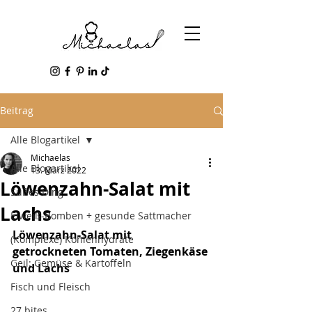
Beitrag
Alle Blogartikel
Michaelas
Alle Blogartikel
13. März 2022
Löwenzahn-Salat mit
Süßes Ding
Lachs
Eiweiß-Bomben + gesunde Sattmacher
Löwenzahn-Salat mit 
(Komplexe) Kohlenhydrate
getrockneten Tomaten, Ziegenkäse 
Geil: Gemüse & Kartoffeln
und Lachs
Fisch und Fleisch
27 bites