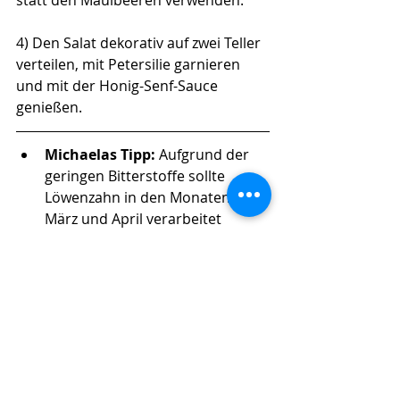
statt den Maulbeeren verwenden.
4) Den Salat 
dekorativ auf zwei Teller 
verteilen, mit Petersilie garnieren 
und mit der Honig-Senf-Sauce 
genießen.
Michaelas Tipp: 
Aufgrund der 
geringen Bitterstoffe sollte 
Löwenzahn 
in den Monaten 
März und April verarbeitet 
werden. 
Eiweiß-Bomben + gesunde Sattmacher
Geil: Gemüse & Kartoffeln
Fisch und Fleisch