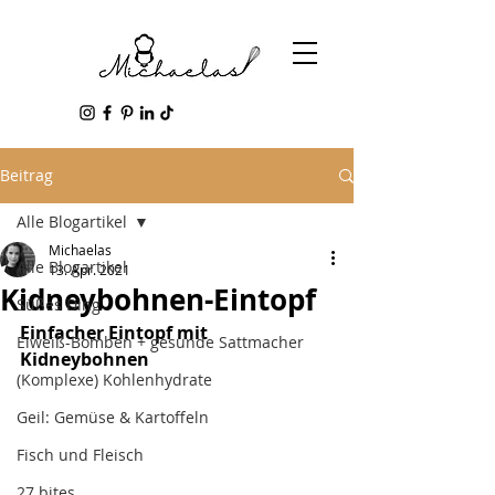
Beitrag
Alle Blogartikel
Michaelas
Alle Blogartikel
13. Apr. 2021
Kidneybohnen-Eintopf
Süßes Ding
Einfacher Eintopf mit 
Eiweiß-Bomben + gesunde Sattmacher
Kidneybohnen 
(Komplexe) Kohlenhydrate
Geil: Gemüse & Kartoffeln
Fisch und Fleisch
27 bites