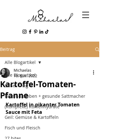
Beitrag
Alle Blogartikel
Michaelas
Alle Blogartikel
10. Nov. 2022
Kartoffel-Tomaten-
Süßes Ding
Pfanne
Eiweiß-Bomben + gesunde Sattmacher
Kartoffel in pikanter Tomaten 
(Komplexe) Kohlenhydrate
Sauce mit Feta
Geil: Gemüse & Kartoffeln
Fisch und Fleisch
27 bites