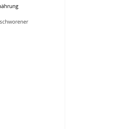
nährung 
eschworener 
 