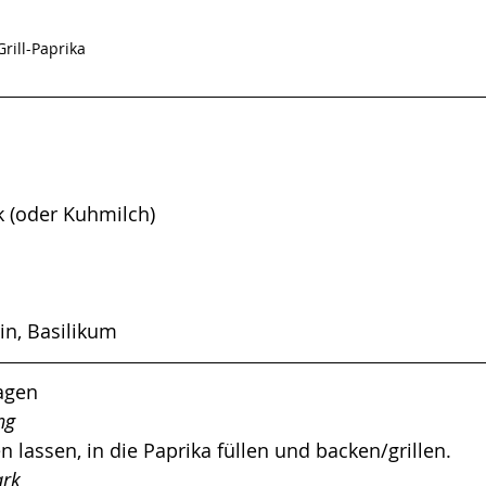
Grill-Paprika
k (oder Kuhmilch)
in, Basilikum
lagen
ng 
 lassen, in die Paprika füllen und backen/grillen. 
ark 