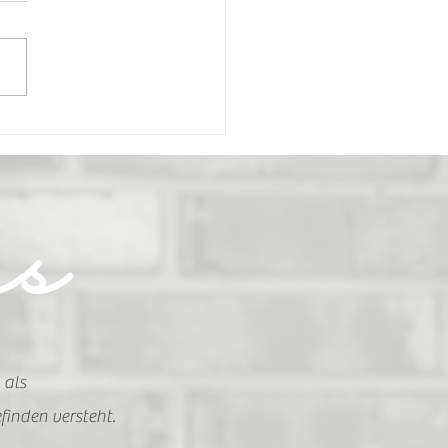
ken-Melonen-
schale
as
 als
finden versteht.