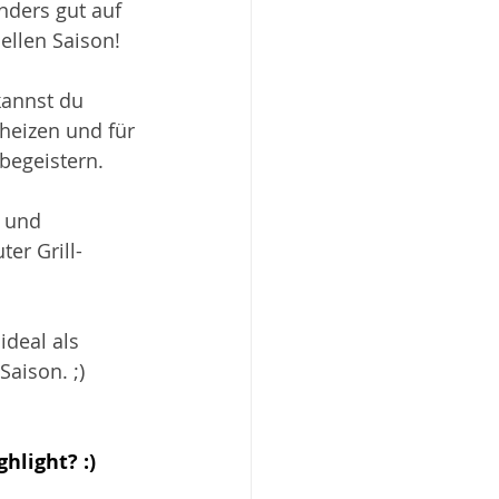
ders gut auf 
uellen Saison!
kannst du 
nheizen und für 
 begeistern.
 und 
er Grill-
ideal als 
aison. ;)  
ghlight? :)