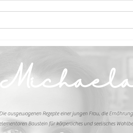
Zucchini Bällchen
Gur
Kalt
Michael
Die ausgewogenen Rezepte einer jungen Frau, die Ernährung
elementaren Baustein für körperliches und seelisches Wohlbe