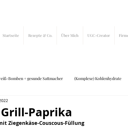
Startseite
Rezepte & Co.
Über Mich
UGC-Creator
Firm
weiß-Bomben + gesunde Sattmacher
(Komplexe) Kohlenhydrate
 2022
ch und Fleisch
27 bites
In-Bites
 Grill-Paprika
 mit Ziegenkäse-Couscous-Füllung