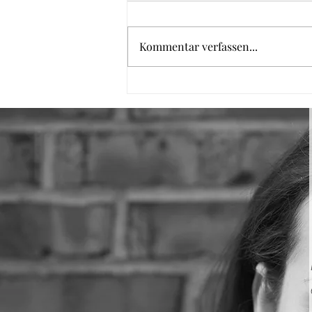
Kommentar verfassen...
Kaiserschmarrn aus dem
Backofen