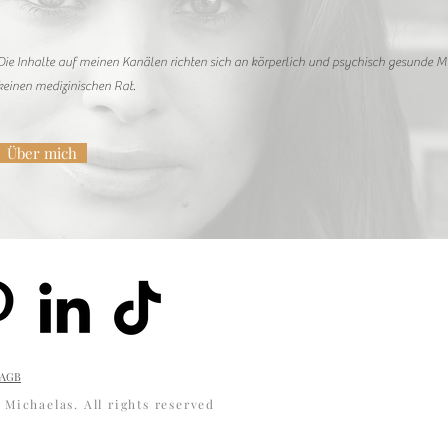
Die Inhalte auf meinen Kanälen richten sich an körperlich und psychisch gesunde 
keinen medizinischen Rat.
Über mich
AGB
|
Michaelas. All rights reserved