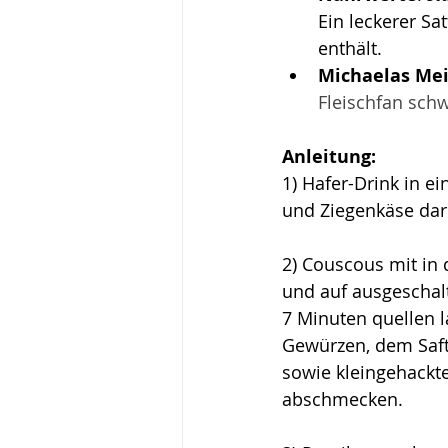
Ein leckerer S
enthält. 
Michaelas Me
Fleischfan schw
Anleitung:
1) Hafer-Drink in 
und Ziegenkäse dar
2) Couscous mit in
und auf ausgeschalt
7 Minuten quellen l
Gewürzen, dem Saft 
sowie kleingehack
abschmecken.