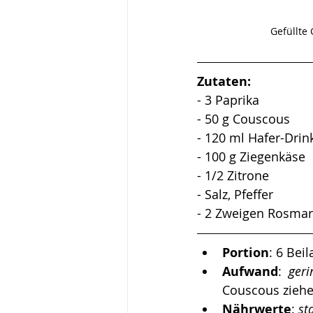
Gefüllte 
Zutaten:
- 3 Paprika
- 50 g Couscous
- 120 ml Hafer-Drin
- 100 g Ziegenkäse
- 1/2 Zitrone
- Salz, Pfeffer
- 2 Zweigen Rosmar
Portion
: 6 Bei
Aufwand
:  
geri
Couscous ziehen
Nährwerte
: 
st