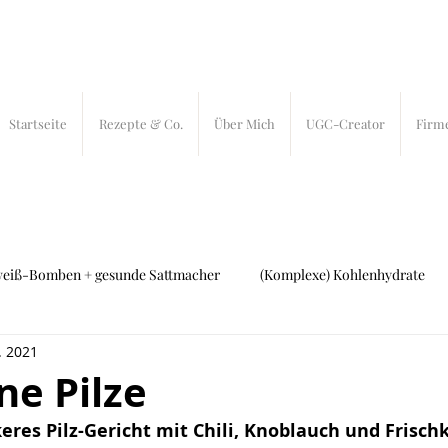
Startseite
Rezepte & Co.
Über Mich
UGC-Creator
Firm
weiß-Bomben + gesunde Sattmacher
(Komplexe) Kohlenhydrate
. 2021
ch und Fleisch
27 bites
In-Bites
ne Pilze
eres Pilz-Gericht mit Chili, Knoblauch und Frisch