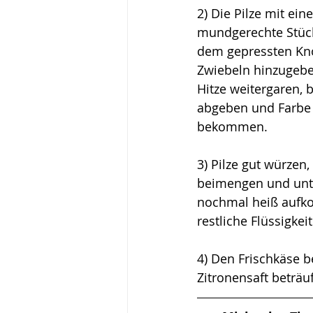
2) D
ie Pilze mit ei
mundgerechte Stück
dem gepressten Kn
Zwiebeln hinzugebe
Hitze weitergaren, b
abgeben und Farbe
bekommen.
3) Pilze gut würzen,
beimengen und unt
nochmal heiß aufko
restliche Flüssigkei
4) Den Frischkäse b
Zitronensaft beträu