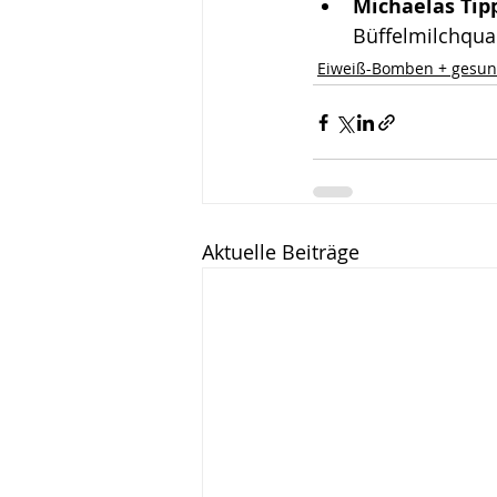
Michaelas Tipp
Büffelmilchquar
Eiweiß-Bomben + gesun
Aktuelle Beiträge