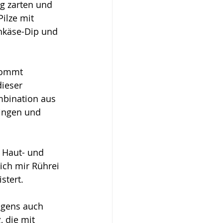
ig zarten und 
ilze mit 
hkäse-Dip und 
kommt 
ieser 
bination aus 
lingen und 
s Haut- und 
 ich mir Rührei 
stert.
igens auch 
, die mit 