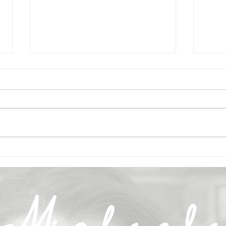
Geb
Gurken-Melonen-
Kaltschale