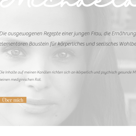
Michael
Die ausgewogenen Rezepte einer jungen Frau, die Ernährung
elementaren Baustein für körperliches und seelisches Wohlbe
Die Inhalte auf meinen Kanälen richten sich an körperlich und psychisch gesunde 
keinen medizinischen Rat.
Über mich