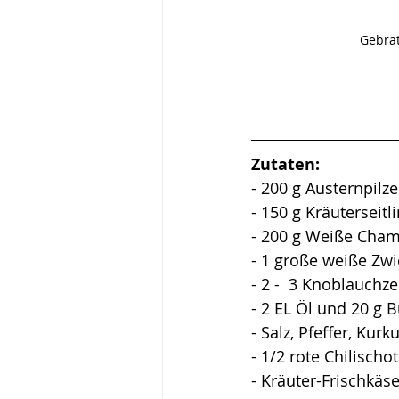
Gebrat
Zutaten:
- 200 g Austernpilze
- 150 g Kräuterseitl
- 200 g Weiße Cha
- 1 große weiße Zwi
- 2 -  3 Knoblauchz
- 2 EL Öl und 20 g B
- Salz, Pfeffer, Kur
- 1/2 rote Chilischo
- Kräuter-Frischkäse