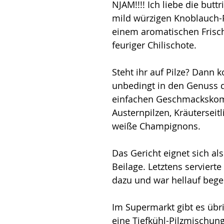
NJAM!!!! Ich liebe die buttr
mild würzigen Knoblauch-P
einem aromatischen Frisc
feuriger Chilischote. 
Steht ihr auf Pilze? Dann 
unbedingt in den Genuss d
einfachen Geschmackskom
Austernpilzen, Kräuterseit
weiße Champignons.
Das Gericht eignet sich al
Beilage. Letztens servierte
dazu und war hellauf begei
Im Supermarkt gibt es übr
eine Tiefkühl-Pilzmischung