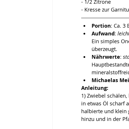
- 1/2 Zitrone
- Kresse zur Garnitu
Portion
: Ca. 3
Aufwand
: 
leich
Ein simples O
n
überzeugt.
Nährwerte
: 
st
Hauptbestandtei
mineralstoffrei
Michaelas Me
Anleitung:
1) Zwiebel schälen,
in etwas Öl scharf 
halbierte und klein 
hinzu und in der Pf