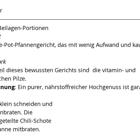
r
 Beilagen-Portionen
t
e-Pot-Pfannengericht, das mit wenig Aufwand und k
ark  
l dieses bewussten Gerichts sind  die vitamin- und 
chen Pilze.
inung
: Ein purer, nährstoffreicher Hochgenuss ist gara
 klein schneiden und 
anbraten. Die 
geteilte Chili-Schote 
anne mitbraten. 