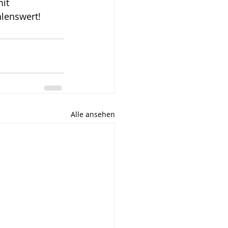
it 
hlenswert!
Alle ansehen