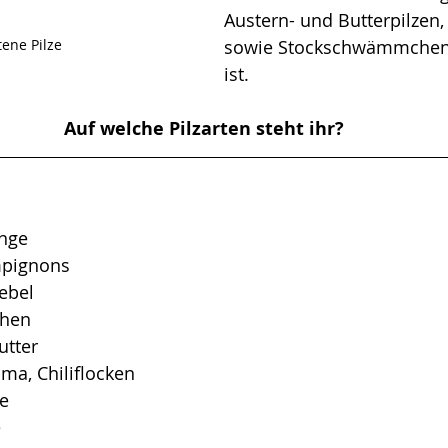
Austern- und Butterpilzen
ene Pilze
sowie Stockschwämmchen 
ist.  
Auf welche Pilzarten steht ihr?
inge
mpignons
ebel
ehen
utter
kuma, Chiliflocken
te
 