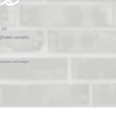
as
 als
finden versteht.
Menschen und ersetzen