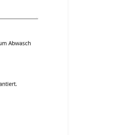
aum Abwasch 
ntiert.