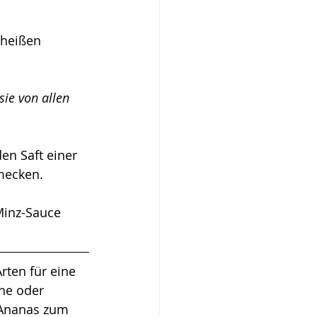
 heißen 
ie von allen 
en Saft einer 
mecken. 
Minz-Sauce 
ten für eine 
ne oder  
 Ananas zum 