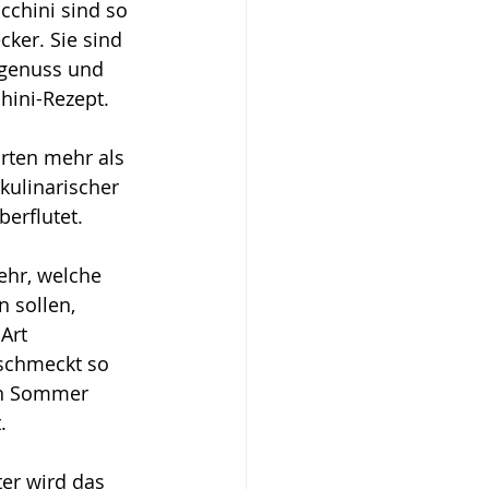
chini sind so 
cker. Sie sind 
genuss und 
hini-Rezept. 
rten mehr als 
kulinarischer 
erflutet.
ehr, welche 
 sollen, 
Art 
schmeckt so 
en Sommer 
. 
er wird das 