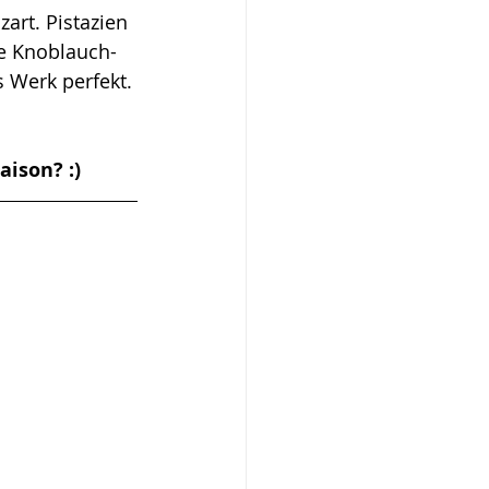
rt. Pistazien 
he Knoblauch-
s Werk 
perfekt. 
ison? :) 