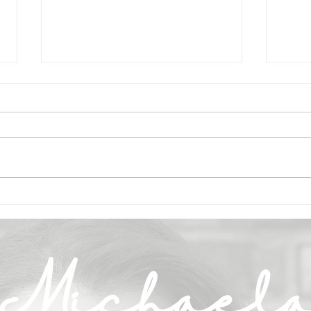
Geb
Gurken-Melonen-
Kaltschale
Michael