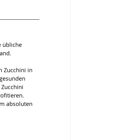
 übliche 
and. 
 Zucchini in 
 gesunden 
 Zucchini 
fitieren.
im absoluten 