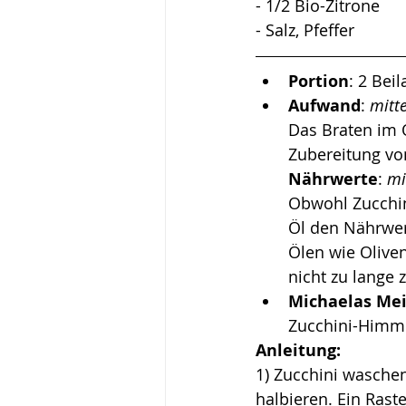
- 1/2 Bio-Zitrone 
- Salz, Pfeffer
Portion
: 2 Bei
Aufwand
: 
mitte
Das Braten im O
Zubereitung vo
Nährwerte
: 
mi
Obwohl Zucchin
Öl den Nährwer
Ölen wie Oliven
nicht zu lange 
Michaelas Me
Zucchini-Himme
Anleitung:
1) Zucchini waschen
halbieren. Ein Raste