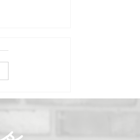
ratene Asia-Nudeln
as