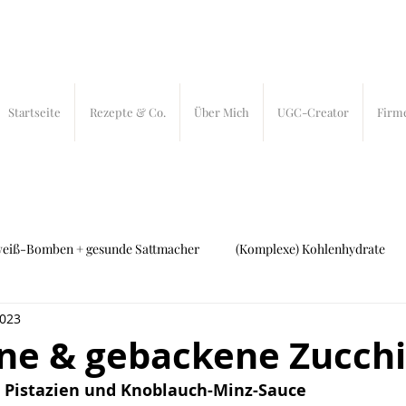
Startseite
Rezepte & Co.
Über Mich
UGC-Creator
Firm
weiß-Bomben + gesunde Sattmacher
(Komplexe) Kohlenhydrate
2023
ch und Fleisch
27 bites
In-Bites
ne & gebackene Zucchi
t Pistazien und Knoblauch-Minz-Sauce  