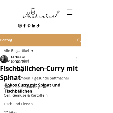
Beitrag
Alle Blogartikel
Michaelas
Alle Blogartikel
20. Mai 2020
Fischbällchen-Curry mit
Süßes Ding
Spinat
Eiweiß-Bomben + gesunde Sattmacher
Kokos Curry mit Spinat und 
(Komplexe) Kohlenhydrate
Fischbällchen
Geil: Gemüse & Kartoffeln
Fisch und Fleisch
27 bites