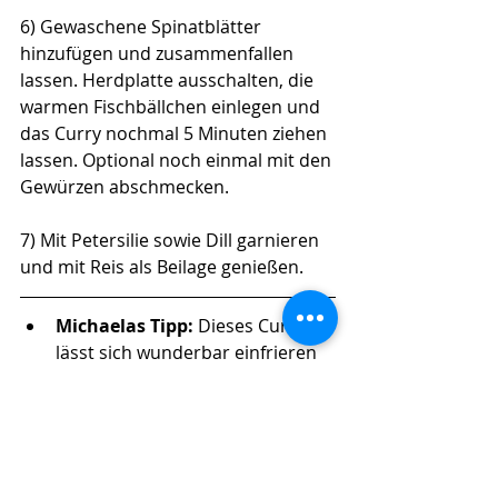
6) Gewaschene Spinatblätter 
hinzufügen und zusammenfallen 
lassen. Herdplatte ausschalten, die 
warmen Fischbällchen einlegen und 
das Curry nochmal 5 Minuten ziehen 
lassen. Optional noch einmal mit den 
Gewürzen abschmecken.
7) Mit Petersilie sowie Dill garnieren 
und mit Reis als Beilage genießen.
Michaelas Tipp: 
Dieses Curry 
lässt sich wunderbar einfrieren 
und der übertriebene 
Geschmack bleibt erhalten. 
Eiweiß-Bomben + gesunde Sattmacher
Geil: Gemüse & Kartoffeln
Fisch und Fleisch