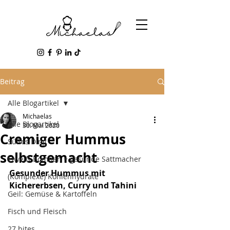
Beitrag
Alle Blogartikel
Michaelas
Alle Blogartikel
30. Mai 2020
Cremiger Hummus
Süßes Ding
selbstgemacht
Eiweiß-Bomben + gesunde Sattmacher
Gesunder Hummus mit 
(Komplexe) Kohlenhydrate
Kichererbsen, Curry und Tahini
Geil: Gemüse & Kartoffeln
Fisch und Fleisch
27 bites