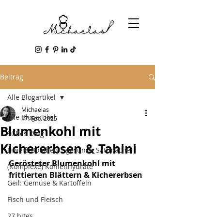
Beitrag
Alle Blogartikel
Michaelas
Alle Blogartikel
17. Feb. 2025
Blumenkohl mit
Süßes Ding
Kichererbsen & Tahini
Eiweiß-Bomben + gesunde Sattmacher
Gerösteter Blumenkohl mit 
(Komplexe) Kohlenhydrate
frittierten Blättern & Kichererbsen
Geil: Gemüse & Kartoffeln
Fisch und Fleisch
27 bites