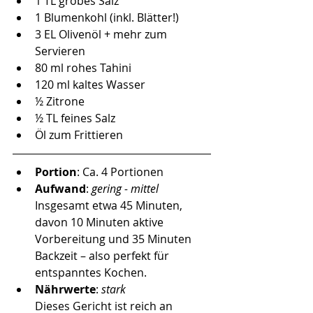
1 TL grobes Salz
1 Blumenkohl (inkl. Blätter!)
3 EL Olivenöl + mehr zum 
Servieren
80 ml rohes Tahini
120 ml kaltes Wasser
½ Zitrone
½ TL feines Salz
Öl zum Frittieren
Portion
: Ca. 4 Portionen
Aufwand
:
 gering - mittel
Insgesamt etwa 45 Minuten, 
davon 10 Minuten aktive 
Vorbereitung und 35 Minuten 
Backzeit – also perfekt für 
entspanntes Kochen.
Nährwerte
: 
stark 
Dieses Gericht ist reich an 