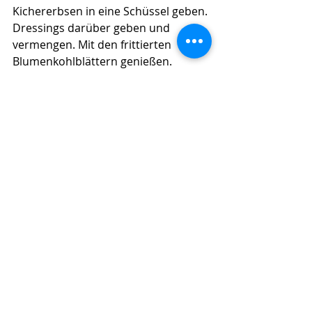
Kichererbsen in eine Schüssel geben. 
Dressings darüber geben und 
vermengen. Mit den frittierten 
Blumenkohlblättern genießen.
Michaelas Tipp: 
Das 
Blanchieren macht den 
Blumenkohl zarter und sorgt 
dafür, dass er beim Rösten 
außen knusprig und innen weich 
bleibt. Aber es geht auch anders: 
Wenn du den Blumenkohl direkt 
röstest, wird er außen noch 
knuspriger und entwickelt ein 
intensiveres Röstaroma. 
Allerdings dauert das Rösten 
dann etwas länger.
Eiweiß-Bomben + gesunde Sattmacher