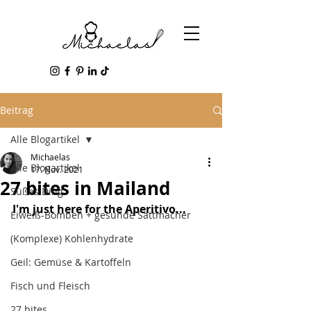
Beitrag
Alle Blogartikel
Michaelas
Alle Blogartikel
17. Nov. 2021
27 bites in Mailand
Süßes Ding
I'm just here for the Aperitivo...
Eiweiß-Bomben + gesunde Sattmacher
(Komplexe) Kohlenhydrate
Geil: Gemüse & Kartoffeln
Fisch und Fleisch
27 bites