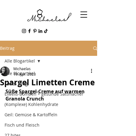
Beitrag
Alle Blogartikel
Michaelas
Alle Blogartikel
19. Apr. 2023
Spargel Limetten Creme
Süßes Ding
Süße Spargel-Creme auf warmen 
Eiweiß-Bomben + gesunde Sattmacher
Granola Crunch
(Komplexe) Kohlenhydrate
Geil: Gemüse & Kartoffeln
Fisch und Fleisch
27 bites