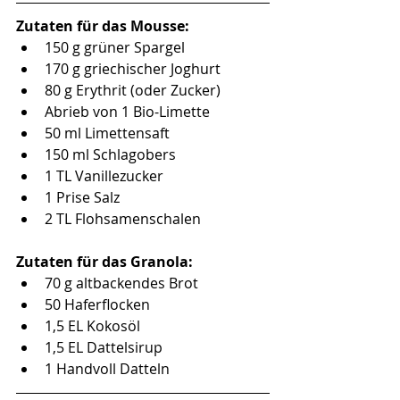
Zutaten für das Mousse:
150 g grüner Spargel
170 g griechischer Joghurt
80 g Erythrit (oder Zucker)
Abrieb von 1 Bio-Limette
50 ml Limettensaft
150 ml Schlagobers 
1 TL Vanillezucker 
1 Prise Salz
2 TL Flohsamenschalen
Zutaten für das Granola:
70 g altbackendes Brot  
50 Haferflocken
1,5 EL Kokosöl
1,5 EL Dattelsirup
1 Handvoll Datteln