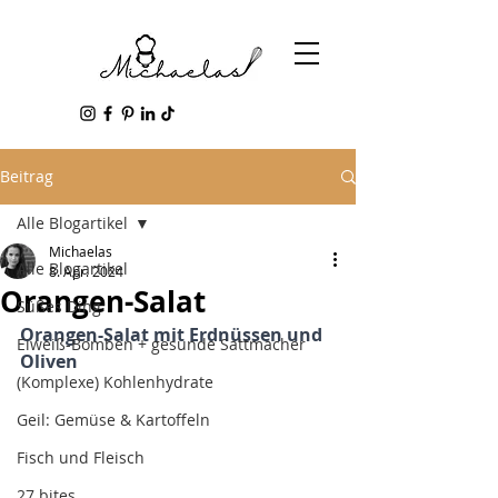
Beitrag
Alle Blogartikel
Michaelas
Alle Blogartikel
8. Apr. 2024
Orangen-Salat
Süßes Ding
Orangen-Salat mit Erdnüssen und 
Eiweiß-Bomben + gesunde Sattmacher
Oliven
(Komplexe) Kohlenhydrate
Geil: Gemüse & Kartoffeln
Fisch und Fleisch
27 bites