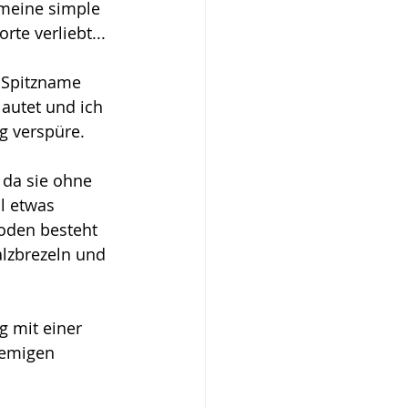
 meine simple 
te verliebt...
r Spitzname 
autet und ich 
g verspüre.
, da sie ohn
e 
l etwas 
oden besteht 
lzbrezeln und 
g mit einer 
remigen 