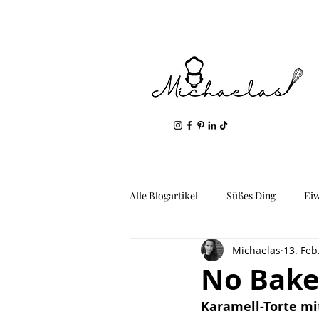
Alle Blogartikel
Süßes Ding
Ei
Michaelas
13. Feb
Geil: Gemüse & Kartoffeln
Fis
No Bake
Karamell-Torte mi