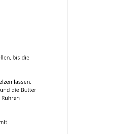
len, bis die 
lzen lassen. 
und die Butter 
 Rühren 
mit 