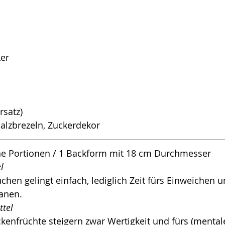
ker
rsatz) 
alzbrezeln, Zuckerdekor
ine Portionen / 1 Backform mit 18 cm Durchmesser
l 
hen gelingt einfach, lediglich Zeit fürs Einweichen un
lanen.  
ttel
enfrüchte steigern zwar Wertigkeit und fürs (mentale