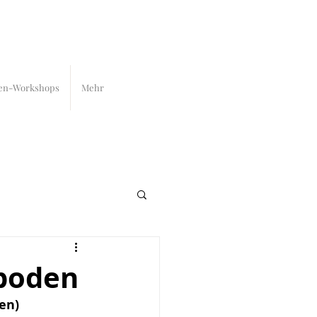
en-Workshops
Mehr
boden
en)