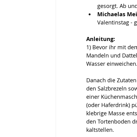
gesorgt. Ab un
Michaelas Me
Valentinstag - 
Anleitung:
1) Bevor ihr mit de
Mandeln und Dattel
Wasser einweichen.
Danach die Zutaten
den Salzbrezeln sow
einer Küchenmaschi
(oder Haferdrink) pü
klebrige Masse entst
den Tortenboden d
kaltstellen.