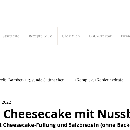
Startseite
Rezepte & Co.
Über Mich
UGC-Creator
Firm
weiß-Bomben + gesunde Sattmacher
(Komplexe) Kohlenhydrate
. 2022
ch und Fleisch
27 bites
In-Bites
 Cheesecake mit Nuss
t Cheesecake-Füllung und Salzbrezeln (ohne Back