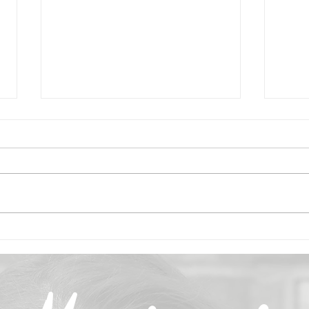
Zucchini Bällchen
Gur
Kalt