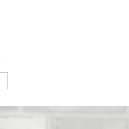
ken-Melonen-
schale