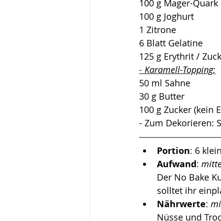
100 g Mager-Quark
100 g Joghurt
1 Zitrone
6 Blatt Gelatine
125 g Erythrit / Zuc
- Karamell-Topping:
50 ml Sahne
30 g Butter
100 g Zucker (kein E
- Zum Dekorieren: S
Portion
: 6 kle
Aufwand
: 
mitte
Der No Bake Kuc
solltet ihr einp
Nährwerte
: 
mi
Nüsse und Trock