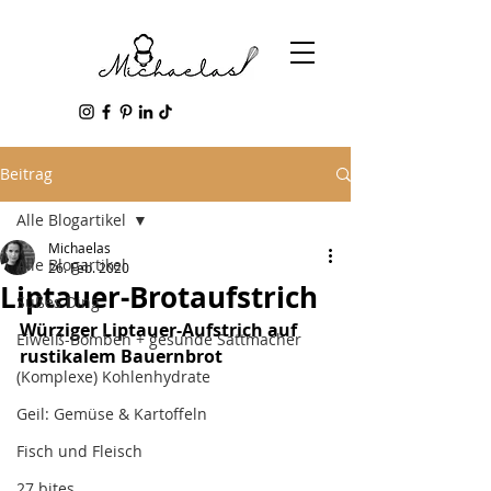
Beitrag
Alle Blogartikel
Michaelas
Alle Blogartikel
26. Feb. 2020
Liptauer-Brotaufstrich
Süßes Ding
Würziger Liptauer-Aufstrich auf 
Eiweiß-Bomben + gesunde Sattmacher
rustikalem Bauernbrot
(Komplexe) Kohlenhydrate
Geil: Gemüse & Kartoffeln
Fisch und Fleisch
27 bites