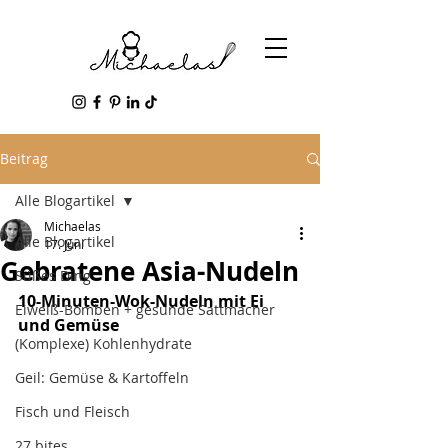
Beitrag
Alle Blogartikel
Michaelas
Alle Blogartikel
17. Juni
Gebratene Asia-Nudeln
Süßes Ding
10-Minuten-Wok-Nudeln mit Ei 
Eiweiß-Bomben + gesunde Sattmacher
und Gemüse
(Komplexe) Kohlenhydrate
Geil: Gemüse & Kartoffeln
Fisch und Fleisch
27 bites