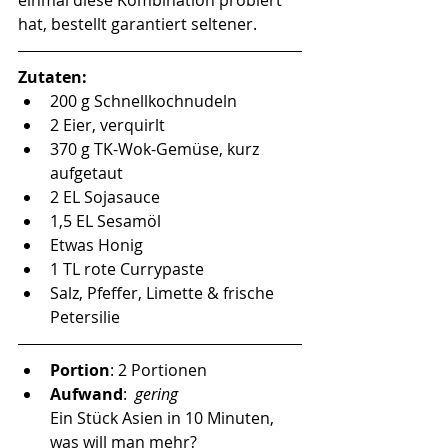
hat, bestellt garantiert seltener.
Zutaten:
200 g Schnellkochnudeln
2 Eier, verquirlt
370 g TK-Wok-Gemüse, kurz 
aufgetaut
2 EL Sojasauce
1,5 EL Sesamöl
Etwas Honig
1 TL rote Currypaste
Salz, Pfeffer, Limette & frische 
Petersilie
Portion
: 2 Portionen
Aufwand
:  
gering 
Ein Stück Asien in 10 Minuten, 
was will man mehr?