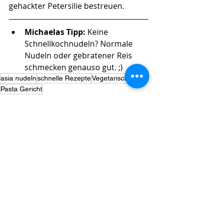
gehackter Petersilie bestreuen.
Michaelas Tipp: 
Keine 
Schnellkochnudeln? Normale 
Nudeln oder gebratener Reis 
schmecken genauso gut. ;)
asia nudeln
schnelle Rezepte
Vegetarisch
Pasta Gericht
(Komplexe) Kohlenhydrate
Geil: Gemüse & Kartoffeln
Eiweiß-Bomben + gesunde Sattmacher
Aktuelle Beiträge
Alle ansehen