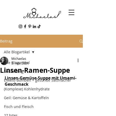
Beitrag
Alle Blogartikel
Michaelas
Alle Blogartikel
5. Feb. 2024
Linsen-Ramen-Suppe
Süßes Ding
Linsen-Gemüse-Suppe mit Umami-
Eiweiß-Bomben + gesunde Sattmacher
Geschmack
(Komplexe) Kohlenhydrate
Geil: Gemüse & Kartoffeln
Fisch und Fleisch
27 bites