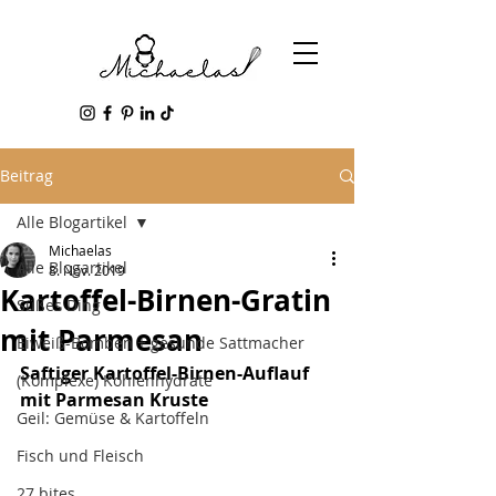
Beitrag
Alle Blogartikel
Michaelas
Alle Blogartikel
8. Nov. 2019
Kartoffel-Birnen-Gratin
Süßes Ding
mit Parmesan
Eiweiß-Bomben + gesunde Sattmacher
Saftiger Kartoffel-Birnen-Auflauf 
(Komplexe) Kohlenhydrate
mit Parmesan Kruste 
Geil: Gemüse & Kartoffeln
Fisch und Fleisch
27 bites