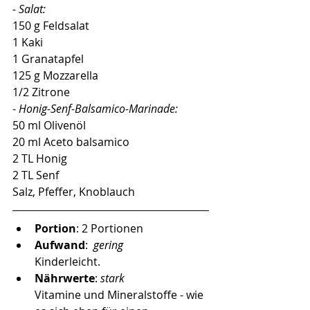
- Salat:
150 g Feldsalat
1 Kaki
1 Granatapfel
125 g Mozzarella
1/2 Zitrone
-
 Honig-Senf-Balsamico-Marinade: 
50 ml Olivenöl
20 ml Aceto balsamico 
2 TL Honig
2 TL Senf
Salz, Pfeffer, Knoblauch
Portion
: 2 Portionen 
Aufwand
:  
gering 
Kinderleicht.  
Nährwerte
: 
stark
Vitamine und Mineralstoffe - wie 