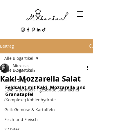
Beitrag
Alle Blogartikel
Michaelas
Alle Blogartikel
15. Nov. 2019
Kaki-Mozzarella Salat
Süßes Ding
Feldsalat mit Kaki, Mozzarella und 
Eiweiß-Bomben + gesunde Sattmacher
Granatapfel
(Komplexe) Kohlenhydrate
Geil: Gemüse & Kartoffeln
Fisch und Fleisch
27 bites