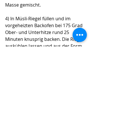
Masse gemischt. 
4) In Müsli-Riegel füllen und im 
vorgeheizten Backofen bei 175 Grad 
Ober- und Unterhitze rund 25 
Minuten knusprig backen. Die Riegel 
auskühlen lassen und aus der Form 
lösen. In einer Tupperbox 
aufbewahren & genießen.
Michaelas Tipp: 
Du
kannst auch 
weitere Milch-Alternativen selbst 
herstellen wie Mandeln, Cashew, 
Hanf & Co. Nicht vergessen die 
Überbleibsel zu gesunden 
Riegeln zu verarbeiten. 