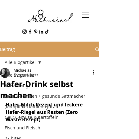
Beitrag
Alle Blogartikel
Michaelas
Alle Blogartikel
23. März 2023
Hafer-Drink selbst
Süßes Ding
machen
Eiweiß-Bomben + gesunde Sattmacher
Hafer-Milch Rezept und leckere 
(Komplexe) Kohlenhydrate
Hafer-Riegel aus Resten (Zero 
Geil: Gemüse & Kartoffeln
Waste Rezept)
Fisch und Fleisch
27 bites