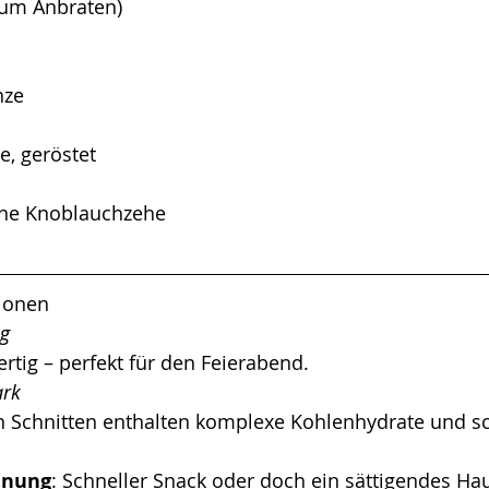
zum Anbraten)
nze
e, geröstet
eine Knoblauchzehe
tionen 
g 
ertig – perfekt für den Feierabend.
ark 
en Schnitten enthalten komplexe Kohlenhydrate und sc
inung
: Schneller Snack oder doch ein sättigendes Hau