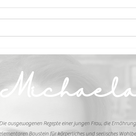
Zucchini Bällchen
Geb
Michael
Die ausgewogenen Rezepte einer jungen Frau, die Ernährung
elementaren Baustein für körperliches und seelisches Wohlbe