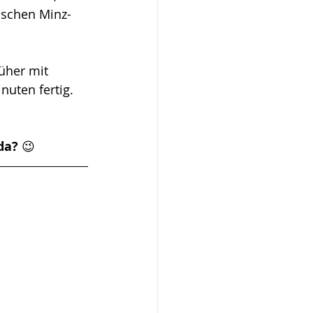
ischen Minz-
üher mit 
uten fertig. 
da?
 😉