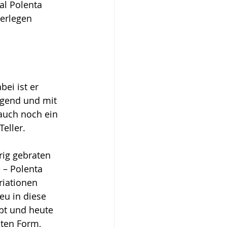
al Polenta 
berlegen 
 
 
ei ist er 
tigend und mit 
auch noch ein 
eller.
rig gebraten 
 – Polenta 
riationen 
eu in diese 
ebt und heute 
sten Form, 