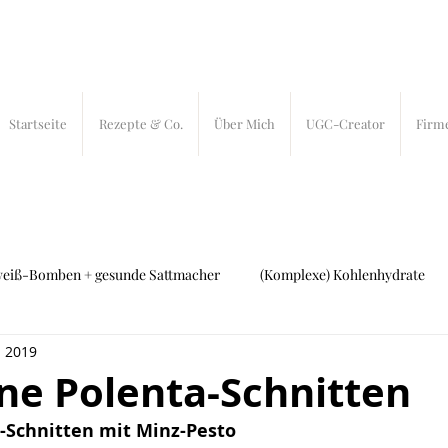
Startseite
Rezepte & Co.
Über Mich
UGC-Creator
Firm
weiß-Bomben + gesunde Sattmacher
(Komplexe) Kohlenhydrate
. 2019
ch und Fleisch
27 bites
In-Bites
ne Polenta-Schnitten
-Schnitten mit Minz-Pesto