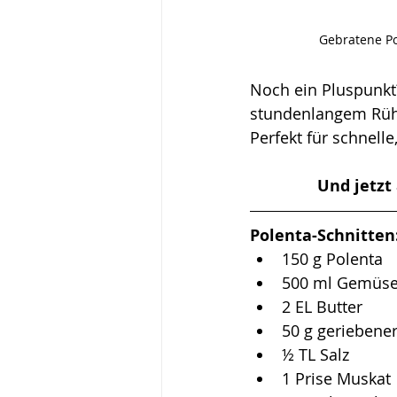
Gebratene Po
Noch ein Pluspunkt?
stundenlangem Rühre
Perfekt für schnelle
Und jetzt
Polenta-Schnitten
150 g Polenta
500 ml Gemüs
2 EL Butter
50 g geriebene
½ TL Salz
1 Prise Muskat