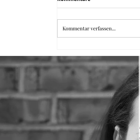
Kommentar verfassen...
Kaiserschmarrn aus dem
Backofen