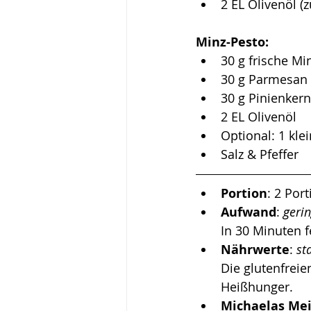
2 EL Olivenöl (
Minz-Pesto:
30 g frische Mi
30 g Parmesan
30 g Pinienkern
2 EL Olivenöl
Optional: 1 kl
Salz & Pfeffer
Portion
: 2 Por
Aufwand
: 
gerin
In 30 Minuten f
Nährwerte
: 
st
Die glutenfrei
Heißhunger. 
Michaelas Me