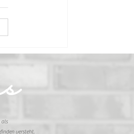
ratene Asia-Nudeln
as
 als
finden versteht.