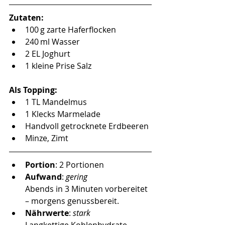
Zutaten:
100 g zarte Haferflocken
240 ml Wasser
2 EL Joghurt 
1 kleine Prise Salz
Als Topping:
1 TL Mandelmus
1 Klecks Marmelade 
Handvoll getrocknete Erdbeeren
Minze, Zimt
Portion
: 2 Portionen 
Aufwand
:
 gering 
Abends in 3 Minuten vorbereitet 
– morgens genussbereit.
Nährwerte
: 
stark
Langkettige Kohlenhydrate, 