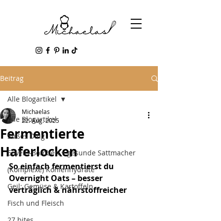
Beitrag
Alle Blogartikel
Michaelas
Alle Blogartikel
22. Aug. 2025
Fermentierte
Süßes Ding
Haferlocken
Eiweiß-Bomben + gesunde Sattmacher
So einfach fermentierst du 
(Komplexe) Kohlenhydrate
Overnight Oats – besser 
Geil: Gemüse & Kartoffeln
verträglich & nährstoffreicher
Fisch und Fleisch
27 bites