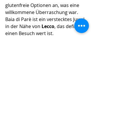
glutenfreie Optionen an, was eine 
willkommene Überraschung war. 
Baia di Parè ist ein verstecktes Juwel 
in der Nähe von 
Lecco
, das definitiv 
einen Besuch wert ist.
Alle Darsene di Loppia
Alle Darsene di Loppia in 
Bellagio 
ist 
unser neu entdeckter Zufluchtsort, 
fernab vom Massentourismus und 
mit einer entspannten Atmosphäre, 
die sich auch in der Küche 
widerspiegelt. Hier kann man 
wirklich zur Ruhe kommen und die 
exquisite Kulinarik genießen. 
Besonders die Spaghetti in 
Buttersauce mit Kaviar sind ein 