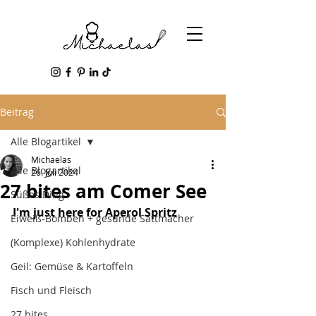
Beitrag
Alle Blogartikel
Michaelas
Alle Blogartikel
26. Juli 2024
27 bites am Comer See
Süßes Ding
I'm just here for 
Aperol Spritz
Eiweiß-Bomben + gesunde Sattmacher
(Komplexe) Kohlenhydrate
Geil: Gemüse & Kartoffeln
Fisch und Fleisch
27 bites