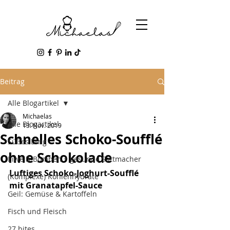
Beitrag
Alle Blogartikel
Michaelas
Alle Blogartikel
13. Nov. 2019
Schnelles Schoko-Soufflé
Süßes Ding
ohne Schokolade
Eiweiß-Bomben + gesunde Sattmacher
Luftiges Schoko-Joghurt-Soufflé 
(Komplexe) Kohlenhydrate
mit Granatapfel-Sauce
Geil: Gemüse & Kartoffeln
Fisch und Fleisch
27 bites