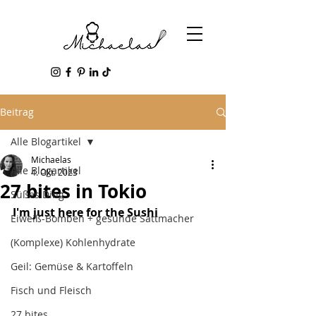
Beitrag
Alle Blogartikel
Michaelas
Alle Blogartikel
4. Okt. 2023
27 bites in Tokio
Süßes Ding
I'm just here for the Sushi
Eiweiß-Bomben + gesunde Sattmacher
(Komplexe) Kohlenhydrate
Geil: Gemüse & Kartoffeln
Fisch und Fleisch
27 bites