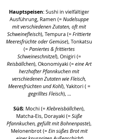
Hauptspeisen
: Sushi in vielfältiger 
Ausführung, Ramen (= 
Nudelsuppe 
mit verschiedenen Zutaten, oft mit 
Schweinefleisch
), Tempura (=
 Frittierte 
Meeresfrüchte oder Gemüse
), Tonkatsu 
(= 
Paniertes & frittiertes 
Schweineschnitzel
), Onigiri (= 
Reisbällchen
), Okonomiyaki (= 
eine Art 
herzhafter Pfannkuchen mit 
verschiedenen Zutaten wie Fleisch, 
Meeresfrüchten und Kohl
), Yakitori ( = 
gegrilltes Fleisch
), ...
Süß
: Mochi (= 
Klebreisbällchen
), 
Matcha-Eis, Dorayaki (= 
Süße 
Pfannkuchen, gefüllt mit Bohnenpaste
), 
Melonenbrot (= 
Ein süßes Brot mit 
einer knusprigen Außenschicht
)