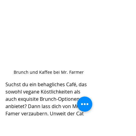
Brunch und Kaffee bei Mr. Farmer
Suchst du ein behagliches Café, das 
sowohl vegane Köstlichkeiten als 
auch exquisite Brunch-Optionen 
anbietet? Dann lass dich von Mr. 
Famer verzaubern. Unweit der Cat 
Street gelegen, entführt dieser Ort in 
eine charmante Ecke Tokios, die man 
kaum erwartet hätte. Ohne dieses 