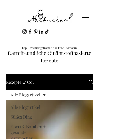
Dipl. Ernährungstrainerin & Food-Nomadin
Darmfreundliche & nährstoffbasierte
Rezepte
Rezepte & Co.
Alle Blogartikel
Alle Blogartikel
Süßes Ding
Eiweiß-Bomben +
gesunde
Sattmacher