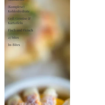
(Komplexe)
Kohlenhydrate
Geil: Gemüse &
Kartoffeln
Fisch und Fleisch
27 bites
In-Bites