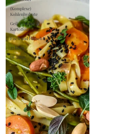
(Komplexe)
Kohlenhydrate
Geil: Gemüse &
Kartoffeln
Fisch und Fleisch
27 bites
In-Bites