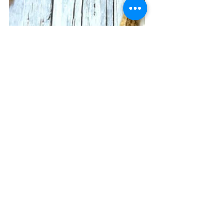
Michaelas
10. Juli 2020
Reisnudeln mit
Erdnuss-Sauce
Karotten-Zuckerschoten-Reisnudeln
mit Erdnuss-Sauce und Reisnudeln