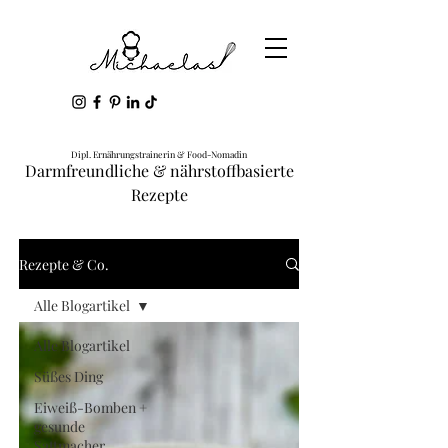
Dipl. Ernährungstrainerin & Food-Nomadin
Darmfreundliche & nährstoffbasierte
Rezepte
Rezepte & Co.
Alle Blogartikel
Alle Blogartikel
Süßes Ding
Eiweiß-Bomben +
gesunde
Sattmacher