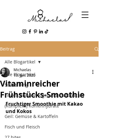
Beitrag
Alle Blogartikel
Michaelas
Alle Blogartikel
13. Jan. 2020
Vitaminreicher
Süßes Ding
Frühstücks-Smoothie
Eiweiß-Bomben + gesunde Sattmacher
Fruchtiger Smoothie mit Kakao 
(Komplexe) Kohlenhydrate
und Kokos
Geil: Gemüse & Kartoffeln
Fisch und Fleisch
27 bites