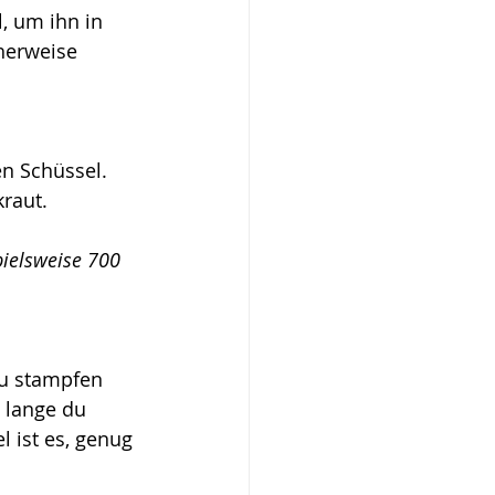
, um ihn in 
herweise 
n Schüssel. 
kraut.
pielsweise 700 
zu stampfen 
 lange du 
 ist es, genug 