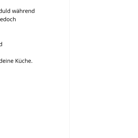
eduld während 
jedoch 
d 
deine Küche. 