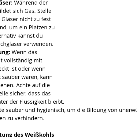
äser:
 Während der 
ldet sich Gas. Stelle 
 Gläser nicht zu fest 
nd, um ein Platzen zu 
ernativ kannst du 
achgläser verwenden.
ung:
 Wenn das 
t vollständig mit 
eckt ist oder wenn 
t sauber waren, kann 
ehen. Achte auf die 
elle sicher, dass das 
er der Flüssigkeit bleibt.
ite sauber und hygienisch, um die Bildung von unerw
n zu verhindern.
eitung des Weißkohls