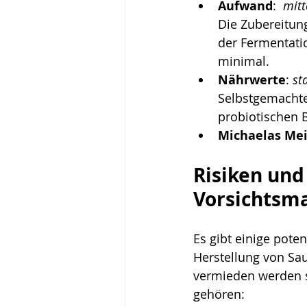
Aufwand
:  
mitt
Die Zubereitun
der Fermentati
minimal.
Nährwerte
: 
st
Selbstgemachtes
probiotischen 
Michaelas Me
Risiken und
Vorsichts
Es gibt einige poten
Herstellung von Sau
vermieden werden s
gehören: