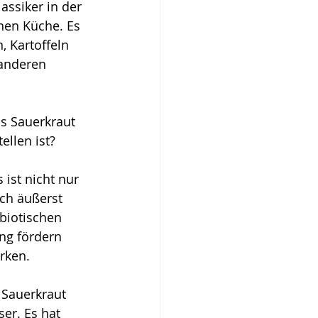
assiker in der 
hen Küche. Es 
, Kartoffeln 
 anderen 
s Sauerkraut 
ellen ist? 
 ist nicht nur 
ch äußerst 
obiotischen 
ng fördern 
rken. 
Sauerkraut 
er. Es hat 