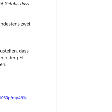
ht Gefahr, dass 
indestens zwei 
stellen, dass 
Wenn der pH-
den.
080p/mp4/file.