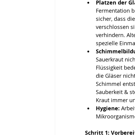
Platzen der Gl
Fermentation bi
sicher, dass die
verschlossen si
verhindern. Alt
spezielle Einm
Schimmelbild
Sauerkraut nich
Flüssigkeit bed
die Gläser nich
Schimmel entst
Sauberkeit & st
Kraut immer unt
Hygiene:
 Arbe
Mikroorganisme
Schritt 1: Vorber