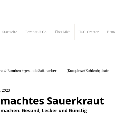
Startseite
Rezepte & Co.
Über Mich
UGC-Creator
Firm
weiß-Bomben + gesunde Sattmacher
(Komplexe) Kohlenhydrate
. 2023
ch und Fleisch
27 bites
In-Bites
emachtes Sauerkraut
 machen: Gesund, Lecker und Günstig