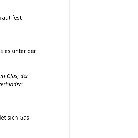
aut fest 
s es unter der 
m Glas, der 
verhindert 
et sich Gas, 